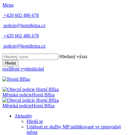
Menu
+420 602 486 678
policie@hornibriza.cz
+420 602 486 678
policie@hornibriza.cz
Hledaný výraz
Hledat
rozšířené vyhledávání
Městská policie
Horní Bříza
Městská policie
Horní Bříza
Aktuality
Hledá se
Události ze služby MP publikované ve zpravodaji
města