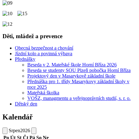
Děti, mládež a prevence
Obecná bezpečnost a chování
Jízdní kolo a povinná výbava
Přednášky
Beseda v 2. Mateřské škole Horní Bříza 2026
Beseda se studenty SOU Plzeň pobočka Horní Bříza
Projektový den v Masarykově základní škole
Přednáška pro 1. třídy Masarykovy základní školy v
roce 2025
Mateřská školka
VOŠZ, managmentu a veřejnoprávních studií, s. r. o.
Dětský den
Kalendář
Srpen
2026
Po
Út
St
Čt
Pá
So
Ne