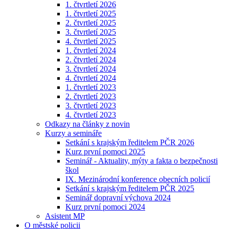
1. čtvrtletí 2026
1. čtvrtletí 2025
2. čtvrtletí 2025
3. čtvrtletí 2025
4. čtvrtletí 2025
1. čtvrtletí 2024
2. čtvrtletí 2024
3. čtvrtletí 2024
4. čtvrtletí 2024
1. čtvrtletí 2023
2. čtvrtletí 2023
3. čtvrtletí 2023
4. čtvrtletí 2023
Odkazy na články z novin
Kurzy a semináře
Setkání s krajským ředitelem PČR 2026
Kurz první pomoci 2025
Seminář - Aktuality, mýty a fakta o bezpečnosti
škol
IX. Mezinárodní konference obecních policií
Setkání s krajským ředitelem PČR 2025
Seminář dopravní výchova 2024
Kurz první pomoci 2024
Asistent MP
O městské policii