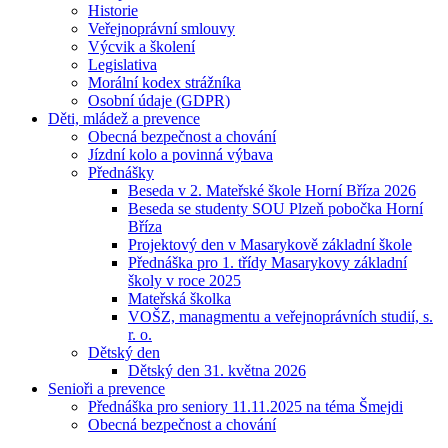
Historie
Veřejnoprávní smlouvy
Výcvik a školení
Legislativa
Morální kodex strážníka
Osobní údaje (GDPR)
Děti, mládež a prevence
Obecná bezpečnost a chování
Jízdní kolo a povinná výbava
Přednášky
Beseda v 2. Mateřské škole Horní Bříza 2026
Beseda se studenty SOU Plzeň pobočka Horní
Bříza
Projektový den v Masarykově základní škole
Přednáška pro 1. třídy Masarykovy základní
školy v roce 2025
Mateřská školka
VOŠZ, managmentu a veřejnoprávních studií, s.
r. o.
Dětský den
Dětský den 31. května 2026
Senioři a prevence
Přednáška pro seniory 11.11.2025 na téma Šmejdi
Obecná bezpečnost a chování