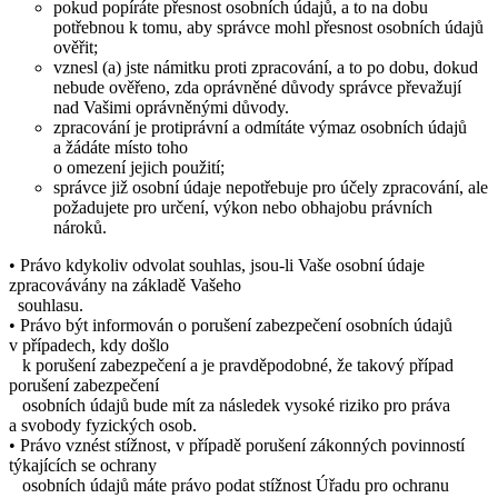
pokud popíráte přesnost osobních údajů, a to na dobu
potřebnou k tomu, aby správce mohl přesnost osobních údajů
ověřit;
vznesl (a) jste námitku proti zpracování, a to po dobu, dokud
nebude ověřeno, zda oprávněné důvody správce převažují
nad Vašimi oprávněnými důvody.
zpracování je protiprávní a odmítáte výmaz osobních údajů
a žádáte místo toho
o omezení jejich použití;
správce již osobní údaje nepotřebuje pro účely zpracování, ale
požadujete pro určení, výkon nebo obhajobu právních
nároků.
• Právo kdykoliv odvolat souhlas, jsou-li Vaše osobní údaje
zpracovávány na základě Vašeho
souhlasu.
• Právo být informován o porušení zabezpečení osobních údajů
v případech, kdy došlo
k porušení zabezpečení a je pravděpodobné, že takový případ
porušení zabezpečení
osobních údajů bude mít za následek vysoké riziko pro práva
a svobody fyzických osob.
• Právo vznést stížnost, v případě porušení zákonných povinností
týkajících se ochrany
osobních údajů máte právo podat stížnost Úřadu pro ochranu