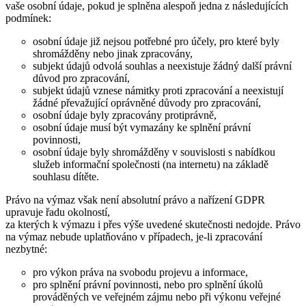
vaše osobní údaje, pokud je splněna alespoň jedna z následujících
podmínek:
osobní údaje již nejsou potřebné pro účely, pro které byly
shromážděny nebo jinak zpracovány,
subjekt údajů odvolá souhlas a neexistuje žádný další právní
důvod pro zpracování,
subjekt údajů vznese námitky proti zpracování a neexistují
žádné převažující oprávněné důvody pro zpracování,
osobní údaje byly zpracovány protiprávně,
osobní údaje musí být vymazány ke splnění právní
povinnosti,
osobní údaje byly shromážděny v souvislosti s nabídkou
služeb informační společnosti (na internetu) na základě
souhlasu dítěte.
Právo na výmaz však není absolutní právo a nařízení GDPR
upravuje řadu okolností,
za kterých k výmazu i přes výše uvedené skutečnosti nedojde. Právo
na výmaz nebude uplatňováno v případech, je-li zpracování
nezbytné:
pro výkon práva na svobodu projevu a informace,
pro splnění právní povinnosti, nebo pro splnění úkolů
prováděných ve veřejném zájmu nebo při výkonu veřejné