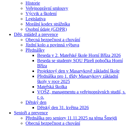
Historie
Veřejnoprávní smlouvy
Výcvik a školení
Legislativa
Morální kodex strážníka
Osobní údaje (GDPR)
Děti, mládež a prevence
Obecná bezpečnost a chování
Jízdní kolo a povinná výbava
Přednášky
Beseda v 2. Mateřské škole Horní Bříza 2026
Beseda se studenty SOU Plzeň pobočka Horní
Bříza
Projektový den v Masarykově základní škole
Přednáška pro 1. třídy Masarykovy základní
školy v roce 2025
Mateřská školka
VOŠZ, managmentu a veřejnoprávních studií, s.
r. o.
Dětský den
Dětský den 31. května 2026
Senioři a prevence
Přednáška pro seniory 11.11.2025 na téma Šmejdi
Obecná bezpečnost a chování