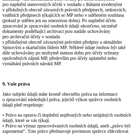
pro naplnění stanovených účelů v souladu s lhůtami uvedenými
v příslušných obecně závazných právních předpisech, smlouvách,
vnitřních předpisech týkajících se MP nebo v uděleném souhlasu
(pokud je udělen jen na omezenou dobu). Po naplnění účelu
zpracování je zpracování osobních údajů ukončeno, nicméně
dokumenty podléhající archivaci jsou nadále uchovávány
pro archivační účely v souladu
s příslušnými obecně závaznými právními předpisy a aktuálním
Spisovým a skartačním řádem MP. Některé údaje mohou být také
dále uchovávány po nezbytně nutnou dobu pro účely ochrany
oprávněných zájmů MP, především pro účely uplatnění nebo
vymáhání právních nároků MP.
9. Vaše práva
Jako subjekt údajů máte kromě obecného práva na informace
o zpracování následující práva, jejichž výkon správce osobních
údajů plně respektuje:
• Právo na opravu či doplnění nepřesných nebo neúplných osobních
údajů, které se vás týkají.
• Právo na výmaz zpracovávaných osobních údajů, aneb „právo být
zapomenut“. Toto právo představuje povinnost správce zlikvidovat