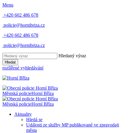
Menu
+420 602 486 678
policie@hornibriza.cz
+420 602 486 678
policie@hornibriza.cz
Hledaný výraz
Hledat
rozšířené vyhledávání
Městská policie
Horní Bříza
Městská policie
Horní Bříza
Aktuality
Hledá se
Události ze služby MP publikované ve zpravodaji
města