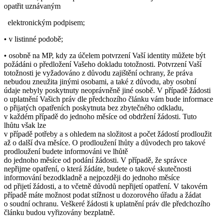
opatřit uznávaným
elektronickým podpisem;
• v listinné podobě;
• osobně na MP, kdy za účelem potvrzení Vaší identity můžete být
požádáni o předložení Vašeho dokladu totožnosti. Potvrzení Vaší
totožnosti je vyžadováno z důvodu zajištění ochrany, že práva
nebudou zneužita jinými osobami, a také z důvodu, aby osobní
údaje nebyly poskytnuty neoprávněně jiné osobě. V případě žádosti
o uplatnění Vašich práv dle předchozího článku vám bude informace
o přijatých opatřeních poskytnuta bez zbytečného odkladu,
v každém případě do jednoho měsíce od obdržení žádosti. Tuto
lhůtu však lze
v případě potřeby a s ohledem na složitost a počet žádostí prodloužit
až o další dva měsíce. O prodloužení lhůty a důvodech pro takové
prodloužení budete informováni ve lhůtě
do jednoho měsíce od podání žádosti. V případě, že správce
nepřijme opatření, o která žádáte, budete o takové skutečnosti
informování bezodkladně a nejpozději do jednoho měsíce
od přijetí žádosti, a to včetně důvodů nepřijetí opatření. V takovém
případě máte možnost podat stížnost u dozorového úřadu a žádat
o soudní ochranu. Veškeré žádosti k uplatnění práv dle předchozího
článku budou vyřizovány bezplatně.