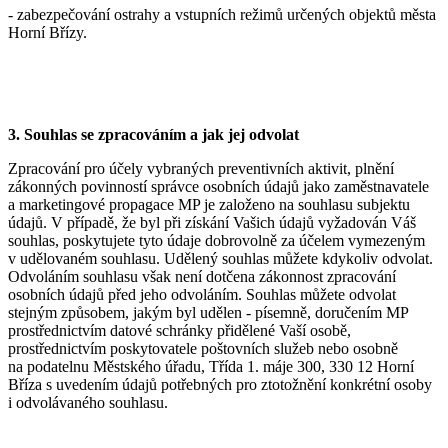
- zabezpečování ostrahy a vstupních režimů určených objektů města
Horní Břízy.
3. Souhlas se zpracováním a jak jej odvolat
Zpracování pro účely vybraných preventivních aktivit, plnění
zákonných povinností správce osobních údajů jako zaměstnavatele
a marketingové propagace MP je založeno na souhlasu subjektu
údajů. V případě, že byl při získání Vašich údajů vyžadován Váš
souhlas, poskytujete tyto údaje dobrovolně za účelem vymezeným
v udělovaném souhlasu. Udělený souhlas můžete kdykoliv odvolat.
Odvoláním souhlasu však není dotčena zákonnost zpracování
osobních údajů před jeho odvoláním. Souhlas můžete odvolat
stejným způsobem, jakým byl udělen - písemně, doručením MP
prostřednictvím datové schránky přidělené Vaší osobě,
prostřednictvím poskytovatele poštovních služeb nebo osobně
na podatelnu Městského úřadu, Třída 1. máje 300, 330 12 Horní
Bříza s uvedením údajů potřebných pro ztotožnění konkrétní osoby
i odvolávaného souhlasu.