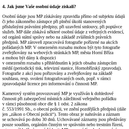
4. Jak jsme Vaše osobní údaje získali?
Osobní údaje jsou MP získávány zpravidla přímo od subjektu údajů
či jeho zákonného zástupce při plnění úkolů stanovených
příslušnými právními předpisy, při uzavření smlouvy, při poptávce
služeb. MP dále získává některé osobní údaje z veřejných evidencí,
od orgánů státní správy nebo na základě zvláštních právních
předpisů. MP zároveň zpracovává fotografie pořízené na akcích
pořádaných MP. V omezeném rozsahu mohou být tyto fotografie
zveřejňovány na webových stránkách MP, města Horní Bříza
a mohou být dány k dispozici
v omezeném rozsahu s přihlédnutím k jejich obsahu zástupcům
médií (periodický tisk, televizní stanice, Hornobřízský zpravodaj).
Fotografie z akcí jsou pořizovány a zveřejňovány na základě
souhlasu, resp. svolení fotografovaných osob, popř. v rámci
zpravodajské licence pro informování o činnosti MP.
Kamerový systém provozovaný MP je využíván k dohledové
činnosti při zabezpečení místních záležitostí veřejného pořádku
v rámci působnosti obce dle § 1 odst. 2 zákona
č. 553/1991 Sb., o obecní policii, ve znění pozdějších předpisů (dále
jen „zákon o Obecní policii“). Tento obraz je nahráván a záznam
se uchovává po dobu 30 dnů. Uchovávané záznamy jsou předávány
pouze soudům, orgánům činným ve správním nebo trestním řízení,