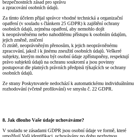
bezpečnostních zásad pro správu
a zpracování osobních údajů.
Za tímto účelem přijal správce vhodné technická a organizační
opatření (v souladu s článkem 25 GDPR) k zajištění ochrany
osobních údajů, zejména opatření, aby nemohlo dojít
k neoprávněnému nebo nahodilému přístupu k osobním údajům,
jejich změně, zničení
či ztrátě, neoprávněným přenosům, k jejich neoprávněnému
zpracování, jakož i k jinému zneužití osobních údajů. Veškeré
subjekty, kterým mohou být osobní údaje zpřístupněny, respektují
právo subjektů údajů na ochranu soukromí a jsou povinny
postupovat dle platných právních předpisů týkajících se ochrany
osobních údajů.
Ze strany Poskytovatele nedochází k automatickému individuálnímu
rozhodování (včetně profilování) ve smyslu č. 22 GDPR.
8. Jak dlouho Vaše údaje uchováváme?
V souladu se zásadami GDPR jsou osobní údaje ve formě, které
umožňují Vaši identifikaci, uchovávány po dobu nezbytnou