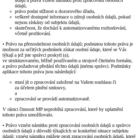
údajů a práva vznést námitku proti zpracování osobních
údajů,
právo podat stížnost u dozorového úřadu,
veškeré dostupné informace o zdroji osobních údajů, pokud
nejsou získány od subjektu údajů,
skutečnost, že dochází k automatizovanému rozhodování,
včetně profilování.
• Právo na přenositelnost osobních údajů; podstatou tohoto práva je
možnost za určitých podmínek získat osobní údaje, které se Vás
týkají a jež jste správci poskytl (a),
ve strukturovaném, běžně používaném a strojově čitelném formátu,
a právo požadovat předání těchto údajů jinému správci. Podmínky
aplikace tohoto práva jsou následující:
musí jít o zpracování založené na Vašem souhlasu či
za účelem plnění smlouvy,
a
zpracování se provádí automatizovaně.
V rámci činnosti MP neprobíhá zpracování, které by uplatnění
tohoto práva umožňovalo.
• Právo vznést námitku proti zpracování osobních údajů u správce
osobních údajů z důvodů týkajících se konkrétní situace subjektu
údajů; vznést námitku můžete proti zpracování osobních údajů, které