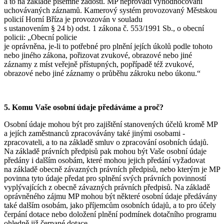
a to na základě písemné žádosti. MP neprovádí vyhodnocování
uchovávaných záznamů. Kamerový systém provozovaný Městskou
policií Horní Bříza je provozován v souladu
s ustanovením § 24 b) odst. 1 zákona č. 553/1991 Sb., o obecní
policii: „Obecní policie
je oprávněna, je-li to potřebné pro plnění jejích úkolů podle tohoto
nebo jiného zákona, pořizovat zvukové, obrazové nebo jiné
záznamy z míst veřejně přístupných, popřípadě též zvukové,
obrazové nebo jiné záznamy o průběhu zákroku nebo úkonu.“
5. Komu Vaše osobní údaje předáváme a proč?
Osobní údaje mohou být pro zajištění stanovených účelů kromě MP
a jejích zaměstnanců zpracovávány také jinými osobami -
zpracovateli, a to na základě smluv o zpracování osobních údajů.
Na základě právních předpisů pak mohou být Vaše osobní údaje
předány i dalším osobám, které mohou jejich předání vyžadovat
na základě obecně závazných právních předpisů, nebo kterým je MP
povinna tyto údaje předat pro splnění svých právních povinností
vyplývajících z obecně závazných právních předpisů. Na základě
oprávněného zájmu MP mohou být některé osobní údaje předávány
také dalším osobám, jako příjemcům osobních údajů, a to pro účely
čerpání dotace nebo doložení plnění podmínek dotačního programu
ohledně již čerpané dotace.