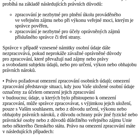
probíhá na základě následujících právních důvodů:
zpracování je nezbytné pro plnění úkolu prováděného
ve veřejném zájmu nebo při výkonu veřejné moci, kterým je
správce pověřen,
zpracování je nezbytné pro účely oprávněných zájmů
příslušného správce či třetí strany.
Správce v případě vznesené námitky osobní údaje dále
nezpracovává, pokud neprokáže závažné oprávněné důvody
pro zpracování, které převažují nad zájmy nebo právy
a svobodami subjektu údajů, nebo pro určení, výkon nebo obhajobu
právních nároků.
• Právo požadovat omezení zpracování osobních údajů; omezení
zpracování představuje situaci, kdy jsou Vaše uložené osobní údaje
označeny za účelem omezení jejich zpracování
v budoucnu; údaje, u kterých bylo přistoupeno k omezení
zpracování, může správce zpracovávat, s výjimkou jejich uložení,
pouze s Vaším souhlasem, nebo z důvodu určení, výkonu nebo
obhajoby právních nároků, z důvodu ochrany práv jiné fyzické nebo
právnické osoby nebo z důvodů důležitého veřejného zájmu Unie
nebo některého členského státu. Právo na omezení zpracování máte
v následujících případech: