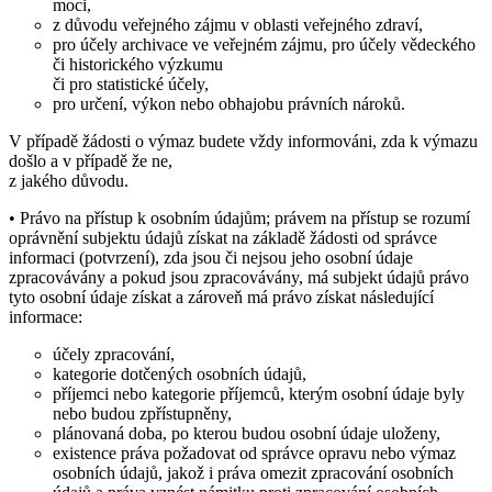
moci,
z důvodu veřejného zájmu v oblasti veřejného zdraví,
pro účely archivace ve veřejném zájmu, pro účely vědeckého
či historického výzkumu
či pro statistické účely,
pro určení, výkon nebo obhajobu právních nároků.
V případě žádosti o výmaz budete vždy informováni, zda k výmazu
došlo a v případě že ne,
z jakého důvodu.
• Právo na přístup k osobním údajům; právem na přístup se rozumí
oprávnění subjektu údajů získat na základě žádosti od správce
informaci (potvrzení), zda jsou či nejsou jeho osobní údaje
zpracovávány a pokud jsou zpracovávány, má subjekt údajů právo
tyto osobní údaje získat a zároveň má právo získat následující
informace:
účely zpracování,
kategorie dotčených osobních údajů,
příjemci nebo kategorie příjemců, kterým osobní údaje byly
nebo budou zpřístupněny,
plánovaná doba, po kterou budou osobní údaje uloženy,
existence práva požadovat od správce opravu nebo výmaz
osobních údajů, jakož i práva omezit zpracování osobních