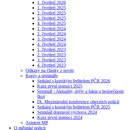
1. čtvrtletí 2026
1. čtvrtletí 2025
2. čtvrtletí 2025
3. čtvrtletí 2025
4. čtvrtletí 2025
1. čtvrtletí 2024
2. čtvrtletí 2024
3. čtvrtletí 2024
4. čtvrtletí 2024
1. čtvrtletí 2023
2. čtvrtletí 2023
3. čtvrtletí 2023
4. čtvrtletí 2023
Odkazy na články z novin
Kurzy a semináře
Setkání s krajským ředitelem PČR 2026
Kurz první pomoci 2025
Seminář - Aktuality, mýty a fakta o bezpečnosti
škol
IX. Mezinárodní konference obecních policií
Setkání s krajským ředitelem PČR 2025
Seminář dopravní výchova 2024
Kurz první pomoci 2024
Asistent MP
O městské policii